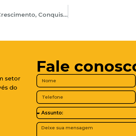
Retrospectiva 2024: Um Ano de Crescimento, Conquistas e Novos Caminhos para a Torres
Fale conosc
m setor
vés do